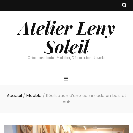
Atelier Leny
Soleil
Créations bois : Mobilier, Décoration, Jouets
Accueil
/
Meuble
/
Réalisation d’une commode en bois et
cuir