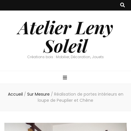
Atelier Leny
Soleil
Créations bois : Mobilier, Décoration, Jouets
Accueil
/
Sur Mesure
/
Réalisation de portes intérieurs en
loupe de Peuplier et Chêne